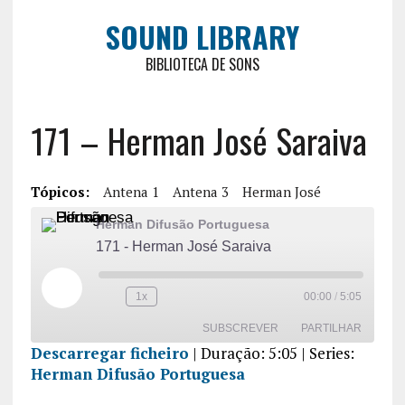
SOUND LIBRARY
BIBLIOTECA DE SONS
171 – Herman José Saraiva
Tópicos:
Antena 1
Antena 3
Herman José
Herman Difusão Portuguesa
171 - Herman José Saraiva
1x
00:00
/
5:05
SUBSCREVER
PARTILHAR
Descarregar ficheiro
|
Duração: 5:05
| Series:
Herman Difusão Portuguesa
PARTILHA
R
FEED RSS