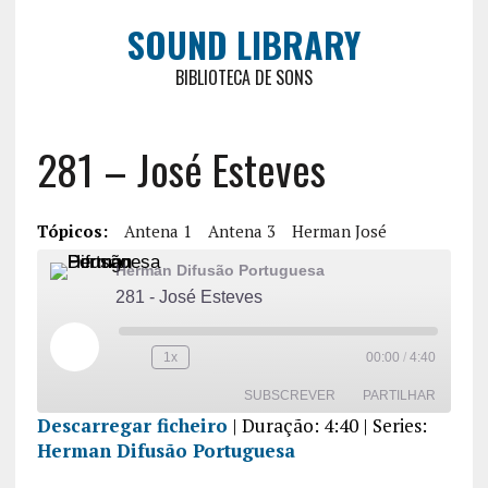
SOUND LIBRARY
BIBLIOTECA DE SONS
281 – José Esteves
Tópicos:
Antena 1
Antena 3
Herman José
Herman Difusão Portuguesa
281 - José Esteves
1x
00:00
/
4:40
SUBSCREVER
PARTILHAR
Descarregar ficheiro
|
Duração: 4:40
| Series:
Herman Difusão Portuguesa
PARTILHA
R
FEED RSS