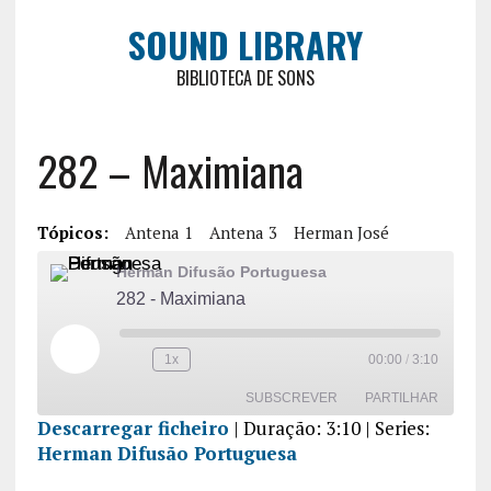
SOUND LIBRARY
BIBLIOTECA DE SONS
282 – Maximiana
Tópicos:
Antena 1
Antena 3
Herman José
Herman Difusão Portuguesa
282 - Maximiana
1x
00:00
/
3:10
SUBSCREVER
PARTILHAR
Descarregar ficheiro
|
Duração: 3:10
| Series:
Herman Difusão Portuguesa
PARTILHA
R
FEED RSS