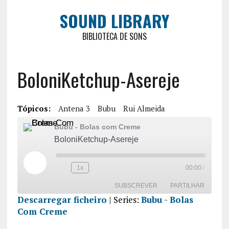
SOUND LIBRARY
BIBLIOTECA DE SONS
BoloniKetchup-Asereje
Tópicos:
Antena 3
Bubu
Rui Almeida
Bubu - Bolas com Creme
BoloniKetchup-Asereje
1x
00:00
/
SUBSCREVER
PARTILHAR
Descarregar ficheiro
| Series:
Bubu - Bolas
Com Creme
PARTILHA
R
FEED RSS