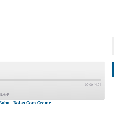
00:00
/
4:04
ILHAR
Bubu - Bolas Com Creme