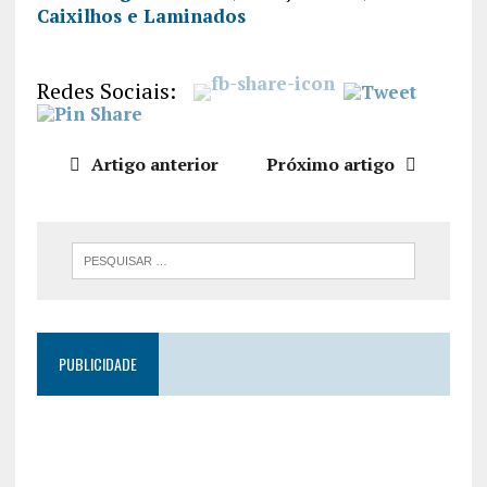
Caixilhos e Laminados
PARTILHA
R
FEED RSS
LIGAÇÃO
Redes Sociais:
INCORPO
RAR
Artigo anterior
Próximo artigo
PUBLICIDADE