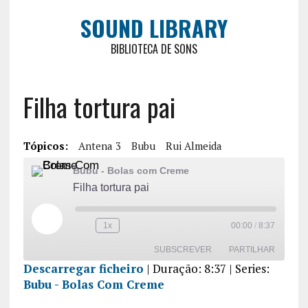
SOUND LIBRARY
BIBLIOTECA DE SONS
Filha tortura pai
Tópicos:
Antena 3
Bubu
Rui Almeida
Bubu - Bolas com Creme
Filha tortura pai
1x
00:00
/
8:37
SUBSCREVER
PARTILHAR
Descarregar ficheiro
|
Duração: 8:37
| Series:
Bubu - Bolas Com Creme
PARTILHA
R
FEED RSS