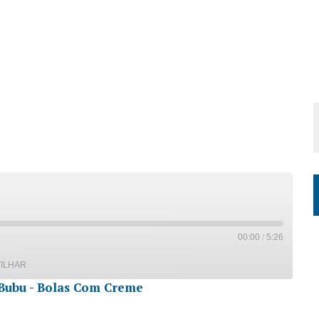
00:00
/
5:26
ILHAR
Bubu - Bolas Com Creme