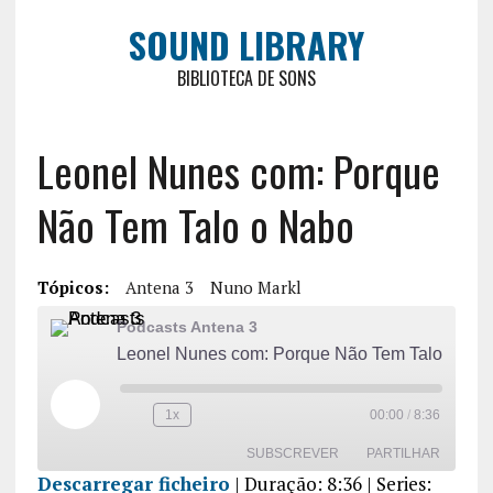
SOUND LIBRARY
BIBLIOTECA DE SONS
Leonel Nunes com: Porque
Não Tem Talo o Nabo
Tópicos:
Antena 3
Nuno Markl
Podcasts Antena 3
Leonel Nunes com: Porque Não Tem Talo o Nabo
1x
00:00
/
8:36
SUBSCREVER
PARTILHAR
Descarregar ficheiro
|
Duração: 8:36
| Series: