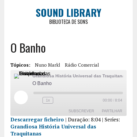
SOUND LIBRARY
BIBLIOTECA DE SONS
O Banho
Tópicos:
Nuno Markl
Rádio Comercial
Grandiosa História Universal das Traquitanas
O Banho
1x
00:00
/
8:04
SUBSCREVER
PARTILHAR
Descarregar ficheiro
|
Duração: 8:04
| Series:
Grandiosa História Universal das
PARTILHA
R
Traquitanas
FEED RSS