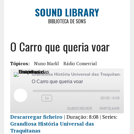
SOUND LIBRARY
BIBLIOTECA DE SONS
O Carro que queria voar
Tópicos:
Nuno Markl
Rádio Comercial
Grandiosa História Universal das Traquitanas
O Carro que queria voar
1x
00:00
/
8:08
SUBSCREVER
PARTILHAR
Descarregar ficheiro
|
Duração: 8:08
| Series:
Grandiosa História Universal das
PARTILHA
R
Traquitanas
FEED RSS