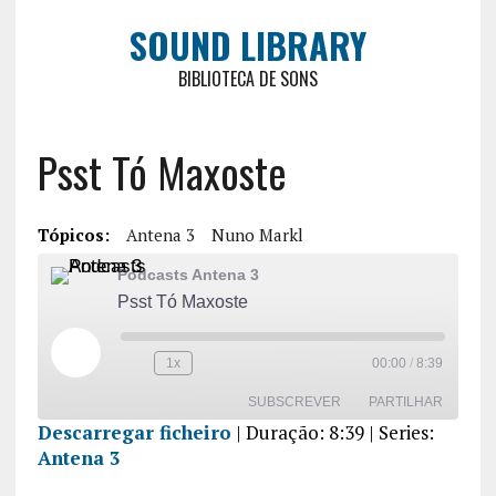
SOUND LIBRARY
BIBLIOTECA DE SONS
Psst Tó Maxoste
Tópicos:
Antena 3
Nuno Markl
Podcasts Antena 3
Psst Tó Maxoste
1x
00:00
/
8:39
SUBSCREVER
PARTILHAR
Descarregar ficheiro
|
Duração: 8:39
| Series:
Antena 3
PARTILHA
R
FEED RSS