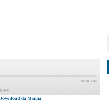
00:00
/
0:44
ILHAR
Download da Manhã