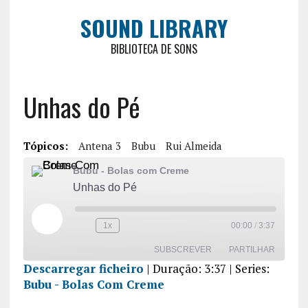
SOUND LIBRARY
BIBLIOTECA DE SONS
Unhas do Pé
Tópicos:
Antena 3
Bubu
Rui Almeida
Bubu - Bolas com Creme
Unhas do Pé
1x
00:00
/
3:37
SUBSCREVER
PARTILHAR
Descarregar ficheiro
|
Duração: 3:37
| Series:
Bubu - Bolas Com Creme
PARTILHA
R
FEED RSS