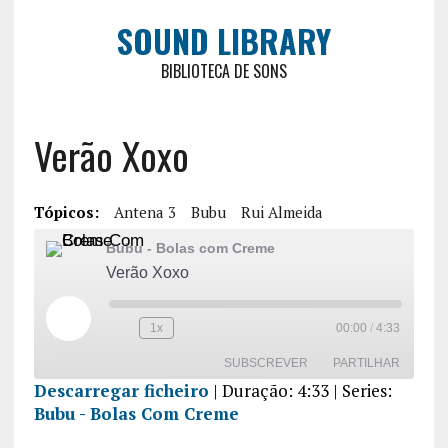
SOUND LIBRARY
BIBLIOTECA DE SONS
Verão Xoxo
Tópicos:
Antena 3
Bubu
Rui Almeida
Bubu - Bolas com Creme
Verão Xoxo
1x
00:00
/
4:33
SUBSCREVER
PARTILHAR
Descarregar ficheiro
|
Duração: 4:33
| Series:
Bubu - Bolas Com Creme
PARTILHA
R
FEED RSS