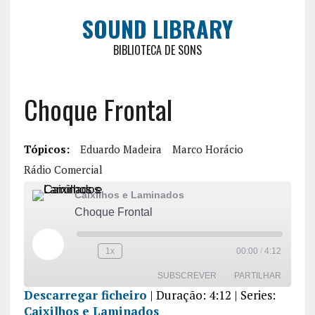
SOUND LIBRARY
BIBLIOTECA DE SONS
Choque Frontal
Tópicos:
Eduardo Madeira
Marco Horácio
Rádio Comercial
Caixilhos e Laminados
Choque Frontal
1x
00:00
/
4:12
SUBSCREVER
PARTILHAR
Descarregar ficheiro
|
Duração: 4:12
| Series:
Caixilhos e Laminados
PARTILHA