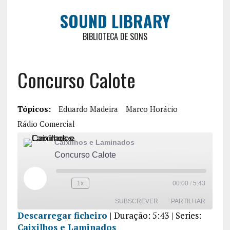
SOUND LIBRARY
BIBLIOTECA DE SONS
Concurso Calote
Tópicos:
Eduardo Madeira
Marco Horácio
Rádio Comercial
Caixilhos e Laminados
Concurso Calote
1x
00:00
/
5:43
SUBSCREVER
PARTILHAR
Descarregar ficheiro
|
Duração: 5:43
| Series:
Caixilhos e Laminados
PARTILHA