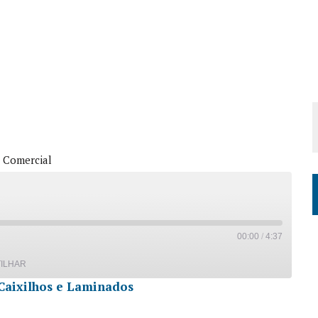
 Comercial
00:00
/
4:37
ILHAR
Caixilhos e Laminados