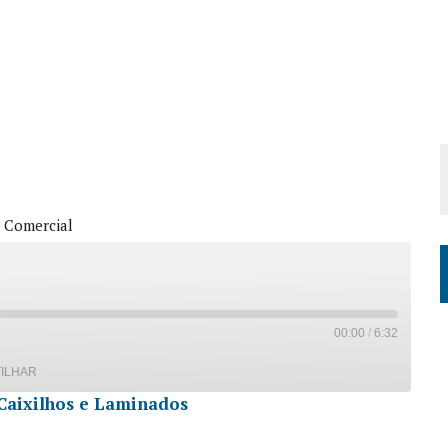
 Comercial
00:00
/
6:32
ILHAR
Caixilhos e Laminados