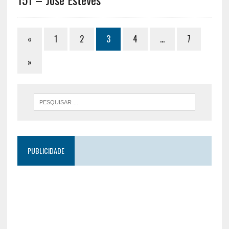
«
1
2
3
4
…
7
»
PUBLICIDADE